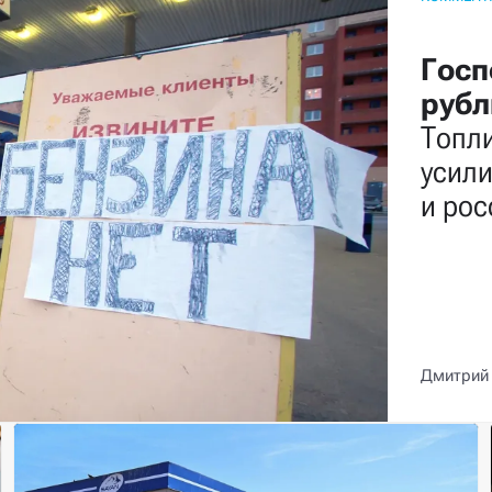
Госп
рубл
Топли
усил
и рос
Дмитрий