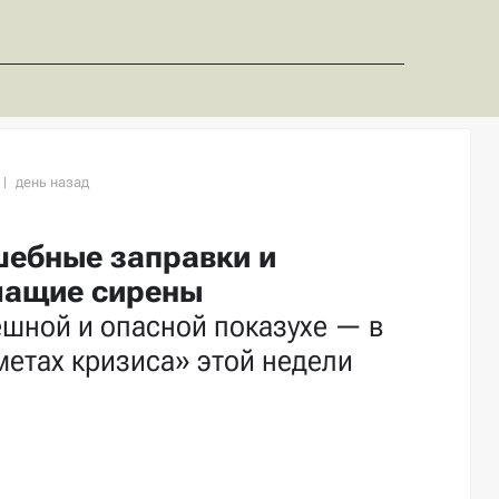
ебные заправки и
чащие сирены
шной и опасной показухе — в
етах кризиса» этой недели