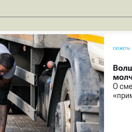
СЮЖЕТЫ
Волш
мол
О сме
«прим