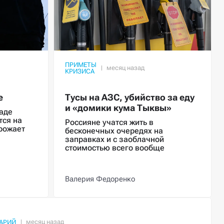
ПРИМЕТЫ
КРИЗИСА
е
Тусы на АЗС, убийство за еду
и «домики кума Тыквы»
аде
тся на
Россияне учатся жить в
рожает
бесконечных очередях на
заправках и с заоблачной
стоимостью всего вообще
Валерия Федоренко
АРИЙ