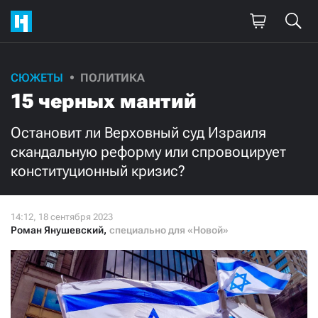
Поддержите
СЮЖЕТЫ
ПОЛИТИКА
15 черных мантий
нашу работу!
Ежемесячно
Разово
Остановит ли Верховный суд Израиля
скандальную реформу или спровоцирует
конституционный кризис?
3000
1000
500
300
Роман Янушевский
,
специально для «Новой»
Нажимая кнопку «Стать соучастником»,
я принимаю
условия
и подтверждаю свое гражданство РФ