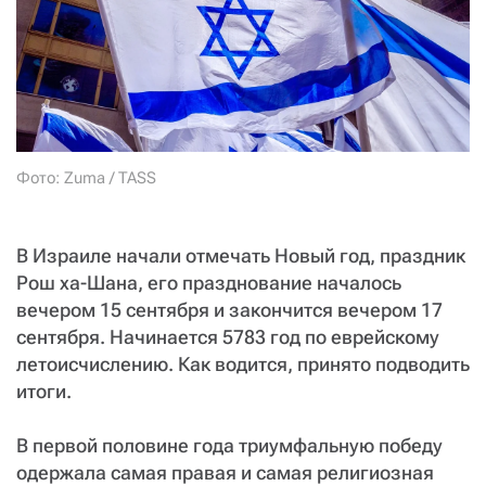
СТАТЬ СОУЧАСТНИКОМ
ПОДЕЛИТЬСЯ С ДРУЗЬЯМИ
Если у вас есть вопросы, пишите
donate@novayagazeta.ru
или
звоните:
+7 (929) 612-03-68
Фото: Zuma / TASS
В Израиле начали отмечать Новый год, праздник
Рош ха-Шана, его празднование началось
вечером 15 сентября и закончится вечером 17
сентября. Начинается 5783 год по еврейскому
летоисчислению. Как водится, принято подводить
итоги.
В первой половине года триумфальную победу
одержала самая правая и самая религиозная