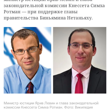
законодательной комиссии Кнессета Симха 
Ротман — при поддержке главы 
правительства Биньямина Нетаньяху.
Министр юстиции Ярив Левин и глава законодательной
комиссии Кнессета Симха Ротман. Фото: Википедия