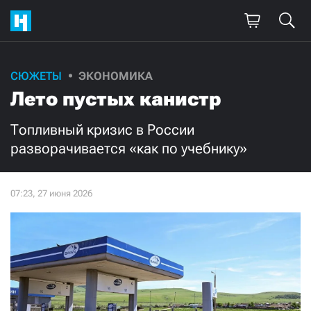
Поддержите
СЮЖЕТЫ
ЭКОНОМИКА
Лето пустых канистр
нашу работу!
Ежемесячно
Разово
Топливный кризис в России
разворачивается «как по учебнику»
3000
1000
500
300
Нажимая кнопку «Стать соучастником»,
я принимаю
условия
и подтверждаю свое гражданство РФ