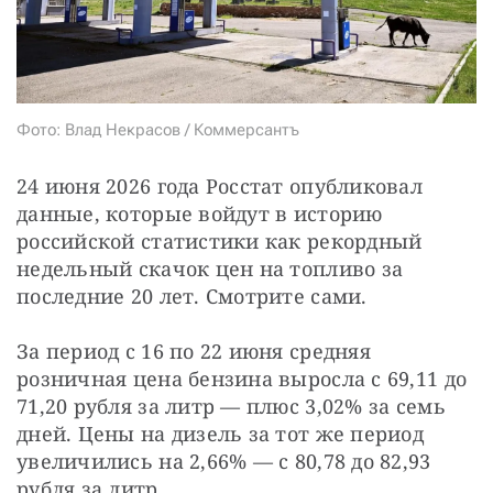
СТАТЬ СОУЧАСТНИКОМ
ПОДЕЛИТЬСЯ С ДРУЗЬЯМИ
Если у вас есть вопросы, пишите
donate@novayagazeta.ru
или
звоните:
+7 (929) 612-03-68
Фото: Влад Некрасов / Коммерсантъ
24 июня 2026 года Росстат опубликовал 
данные, которые войдут в историю 
российской статистики как рекордный 
недельный скачок цен на топливо за 
последние 20 лет. Смотрите сами.
За период с 16 по 22 июня средняя 
розничная цена бензина выросла с 69,11 до 
71,20 рубля за литр — плюс 3,02% за семь 
дней. Цены на дизель за тот же период 
увеличились на 2,66% — с 80,78 до 82,93 
рубля за литр.