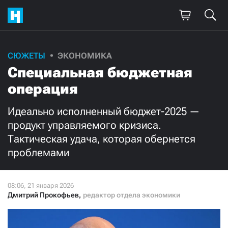
Поддержите
СЮЖЕТЫ
ЭКОНОМИКА
Специальная бюджетная
нашу работу!
операция
Ежемесячно
Разово
Идеально исполненный бюджет-2025 —
3000
1000
продукт управляемого кризиса.
Тактическая удача, которая обернется
500
300
проблемами
Дмитрий Прокофьев
,
редактор отдела экономики
Нажимая кнопку «Стать соучастником»,
я принимаю
условия
и подтверждаю свое гражданство РФ