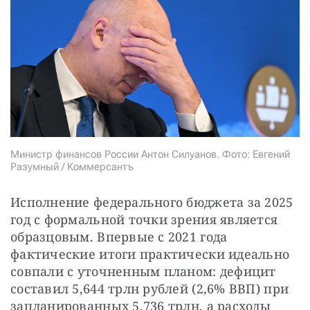
СТАТЬ СОУЧАСТНИКОМ
ПОДЕЛИТЬСЯ С ДРУЗЬЯМИ
Если у вас есть вопросы, пишите
donate@novayagazeta.ru
или
звоните:
+7 (929) 612-03-68
Министр финансов России Антон Силуанов. Фото: Евгений
Разумный / Коммерсантъ
Исполнение федерального бюджета за 2025 
год с формальной точки зрения является 
образцовым. Впервые с 2021 года 
фактические итоги практически идеально 
совпали с уточненным планом: дефицит 
составил 5,644 трлн рублей (2,6% ВВП) при 
запланированных 5,736 трлн, а расходы 