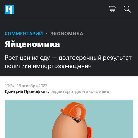
Поддержите
КОММЕНТАРИЙ
ЭКОНОМИКА
Яйценомика
нашу работу!
Ежемесячно
Разово
Рост цен на еду — долгосрочный результат
политики импортозамещения
3000
1000
500
300
Дмитрий Прокофьев
,
редактор отдела экономики
Нажимая кнопку «Стать соучастником»,
я принимаю
условия
и подтверждаю свое гражданство РФ