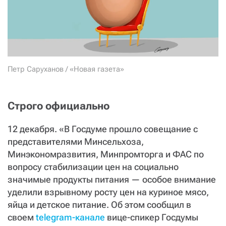
СТАТЬ СОУЧАСТНИКОМ
ПОДЕЛИТЬСЯ С ДРУЗЬЯМИ
Если у вас есть вопросы, пишите
donate@novayagazeta.ru
или
звоните:
+7 (929) 612-03-68
Петр Саруханов / «Новая газета»
Строго официально
12 декабря. «В Госдуме прошло совещание с
представителями Минсельхоза,
Минэкономразвития, Минпромторга и ФАС по
вопросу стабилизации цен на социально
значимые продукты питания — особое внимание
уделили взрывному росту цен на куриное мясо,
яйца и детское питание. Об этом сообщил в
своем
telegram-канале
вице-спикер Госдумы