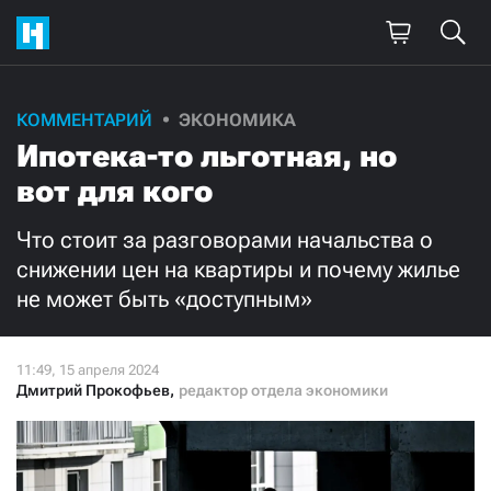
Поддержите
КОММЕНТАРИЙ
ЭКОНОМИКА
Ипотека-то льготная, но
нашу работу!
вот для кого
Ежемесячно
Разово
Что стоит за разговорами начальства о
3000
1000
снижении цен на квартиры и почему жилье
не может быть «доступным»
500
300
Дмитрий Прокофьев
,
редактор отдела экономики
Нажимая кнопку «Стать соучастником»,
я принимаю
условия
и подтверждаю свое гражданство РФ