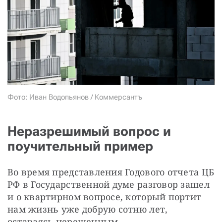
СТАТЬ СОУЧАСТНИКОМ
ПОДЕЛИТЬСЯ С ДРУЗЬЯМИ
Если у вас есть вопросы, пишите
donate@novayagazeta.ru
или
звоните:
+7 (929) 612-03-68
Фото: Иван Водопьянов / Коммерсантъ
Неразрешимый вопрос и
поучительный пример
Во время представления Годового отчета ЦБ 
РФ в Государственной думе разговор зашел 
и о квартирном вопросе, который портит 
нам жизнь уже добрую сотню лет, 
оставаясь нерешенным.