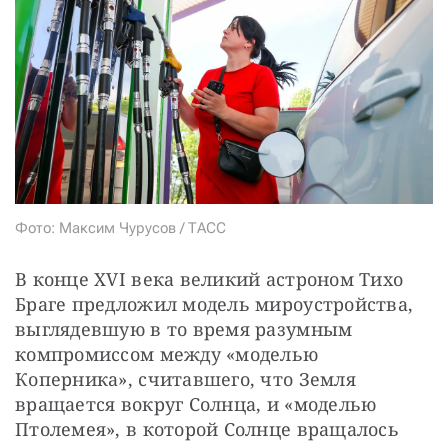
СТАТЬ СОУЧАСТНИКОМ
ПОДЕЛИТЬСЯ С ДРУЗЬЯМИ
Если у вас есть вопросы, пишите
donate@novayagazeta.ru
или
звоните:
+7 (929) 612-03-68
Фото: Максим Чурусов / ТАСС
В конце XVI века великий астроном Тихо 
Браге предложил модель мироустройства, 
выглядевшую в то время разумным 
компромиссом между «моделью 
Коперника», считавшего, что Земля 
вращается вокруг Солнца, и «моделью 
Птолемея», в которой Солнце вращалось 