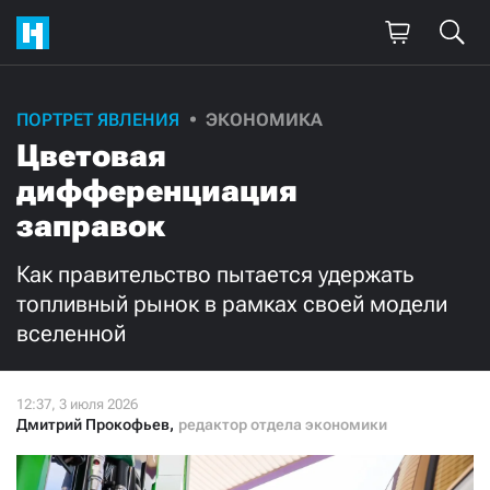
Поддержите
ПОРТРЕТ ЯВЛЕНИЯ
ЭКОНОМИКА
Цветовая
нашу работу!
дифференциация
Ежемесячно
Разово
заправок
3000
1000
Как правительство пытается удержать
топливный рынок в рамках своей модели
500
300
вселенной
Дмитрий Прокофьев
,
редактор отдела экономики
Нажимая кнопку «Стать соучастником»,
я принимаю
условия
и подтверждаю свое гражданство РФ