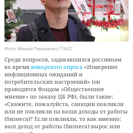
СТАТЬ СОУЧАСТНИКОМ
ПОДЕЛИТЬСЯ С ДРУЗЬЯМИ
Если у вас есть вопросы, пишите
donate@novayagazeta.ru
или
звоните:
+7 (929) 612-03-68
Фото: Михаил Терещенко / ТАСС
Среди вопросов, задававшихся россиянам 
во время 
январского опроса
 «Измерение 
инфляционных ожиданий и 
потребительских настроений» (он 
проводится Фондом «Общественное 
мнение» по заказу ЦБ РФ), были такие: 
«Скажите, пожалуйста, санкции повлияли 
или не повлияли на ваши доходы от работы 
(бизнеса)? Если повлияли, то как именно: 
ваш доход от работы (бизнеса) вырос или 