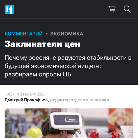
Поддержите
КОММЕНТАРИЙ
ЭКОНОМИКА
Заклинатели цен
нашу работу!
Ежемесячно
Разово
Почему россияне радуются стабильности в
будущей экономической нищете:
разбираем опросы ЦБ
3000
1000
500
300
Дмитрий Прокофьев
,
редактор отдела экономики
Нажимая кнопку «Стать соучастником»,
я принимаю
условия
и подтверждаю свое гражданство РФ