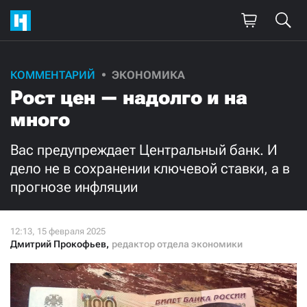
Поддержите
КОММЕНТАРИЙ
ЭКОНОМИКА
Рост цен — надолго и на
нашу работу!
много
Ежемесячно
Разово
Вас предупреждает Центральный банк. И
3000
1000
дело не в сохранении ключевой ставки, а в
прогнозе инфляции
500
300
Дмитрий Прокофьев
,
редактор отдела экономики
Нажимая кнопку «Стать соучастником»,
я принимаю
условия
и подтверждаю свое гражданство РФ