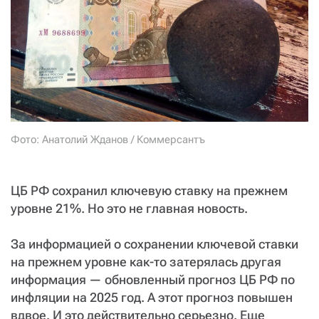
СТАТЬ СОУЧАСТНИКОМ
ПОДЕЛИТЬСЯ С ДРУЗЬЯМИ
Если у вас есть вопросы, пишите
donate@novayagazeta.ru
или
звоните:
+7 (929) 612-03-68
Фото: Анатолий Жданов / Коммерсантъ
ЦБ РФ сохранил ключевую ставку на прежнем
уровне 21%. Но это не главная новость.
За информацией о сохранении ключевой ставки
на прежнем уровне как-то затерялась другая
информация — обновленный прогноз ЦБ РФ по
инфляции на 2025 год. А этот прогноз повышен
вдвое. И это действительно серьезно. Еще