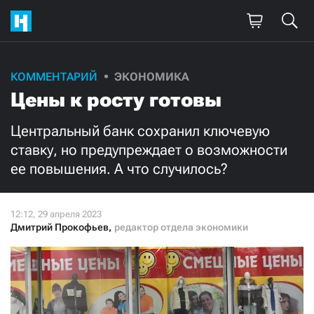
Поддержите
КОММЕНТАРИЙ
ЭКОНОМИКА
Цены к росту готовы
нашу работу!
Ежемесячно
Разово
Центральный банк сохранил ключевую
ставку, но предупреждает о возможности
ее повышения. А что случилось?
3000
1000
500
300
Дмитрий Прокофьев
,
редактор отдела экономики
Нажимая кнопку «Стать соучастником»,
я принимаю
условия
и подтверждаю свое гражданство РФ