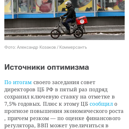
СТАТЬ СОУЧАСТНИКОМ
ПОДЕЛИТЬСЯ С ДРУЗЬЯМИ
Если у вас есть вопросы, пишите
donate@novayagazeta.ru
или
звоните:
+7 (929) 612-03-68
Фото: Александр Козаков / Коммерсантъ
Источники оптимизма
По итогам
 своего заседания совет 
директоров ЦБ РФ в пятый раз подряд 
сохранил ключевую ставку на отметке в 
7,5% годовых.
Плюс к этому ЦБ 
сообщил
 о 
прогнозе повышения экономического роста
, причем резком — по оценке финансового 
регулятора, ВВП может увеличиться в 