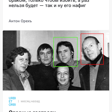
браком, только чтобы избить, а раз
нельзя будет — так и ну его нафиг
Антон Орехъ
URBI
ET
ORBI