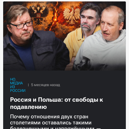
НО.
МЕДИА
ИЗ
РОССИИ
Россия и Польша: от свободы к
подавлению
Почему отношения двух стран
столетиями оставались такими
болезненными и напряжёнными —