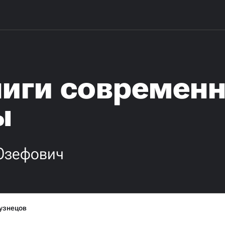
ниги современ
ы
Юзефович
узнецов