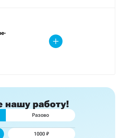
be-
е
нашу работу!
Разово
1000