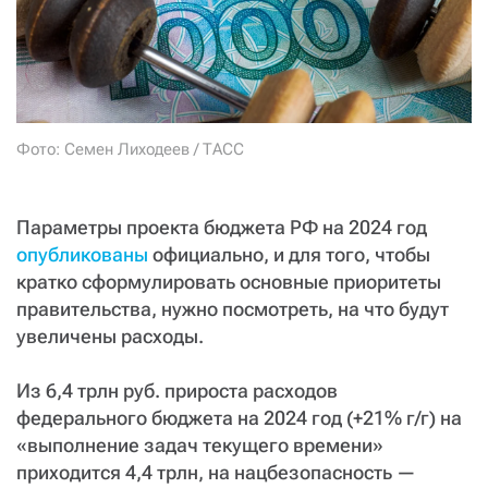
СТАТЬ СОУЧАСТНИКОМ
ПОДЕЛИТЬСЯ С ДРУЗЬЯМИ
Если у вас есть вопросы, пишите
donate@novayagazeta.ru
или
звоните:
+7 (929) 612-03-68
Фото: Семен Лиходеев / ТАСС
Параметры проекта бюджета РФ на 2024 год
опубликованы
официально, и для того, чтобы
кратко сформулировать основные приоритеты
правительства, нужно посмотреть, на что будут
увеличены расходы.
Из 6,4 трлн руб. прироста расходов
федерального бюджета на 2024 год (+21% г/г) на
«выполнение задач текущего времени»
приходится 4,4 трлн, на нацбезопасность —