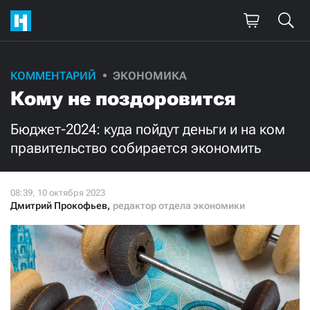
Поддержите
КОММЕНТАРИЙ
ЭКОНОМИКА
Кому не поздоровится
нашу работу!
Ежемесячно
Разово
Бюджет-2024: куда пойдут деньги и на ком
правительство собирается экономить
3000
1000
500
300
Дмитрий Прокофьев
,
редактор отдела экономики
Нажимая кнопку «Стать соучастником»,
я принимаю
условия
и подтверждаю свое гражданство РФ