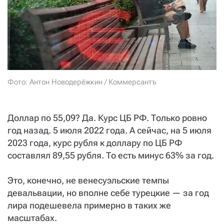
СТАТЬ СОУЧАСТНИКОМ
ПОДЕЛИТЬСЯ С ДРУЗЬЯМИ
Если у вас есть вопросы, пишите
donate@novayagazeta.ru
или
звоните:
+7 (929) 612-03-68
Фото: Антон Новодерёжкин / Коммерсантъ
Доллар по 55,09? Да. Курс ЦБ РФ. Только ровно
год назад. 5 июля 2022 года. А сейчас, на 5 июля
2023 года, курс рубля к доллару по ЦБ РФ
составлял 89,55 рубля. То есть минус 63% за год.
Это, конечно, не венесуэльские темпы
девальвации, но вполне себе турецкие — за год
лира подешевела примерно в таких же
масштабах.