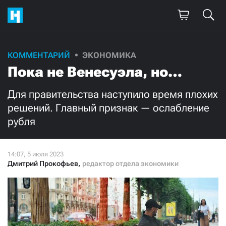
Поддержите
КОММЕНТАРИЙ
ЭКОНОМИКА
Пока не Венесуэла, но…
нашу работу!
Ежемесячно
Разово
Для правительства наступило время плохих
решений. Главный признак — ослабление
рубля
3000
1000
500
300
Дмитрий Прокофьев
,
редактор отдела экономики
Нажимая кнопку «Стать соучастником»,
я принимаю
условия
и подтверждаю свое гражданство РФ