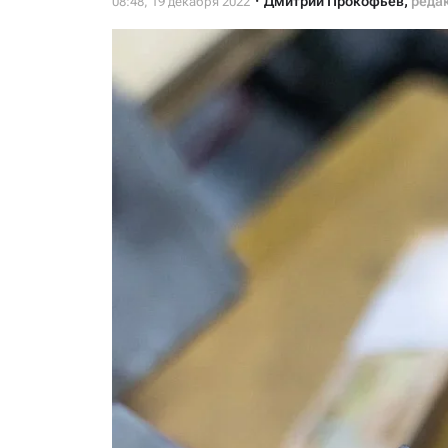
Дмитрий Прокофьев
,
реда