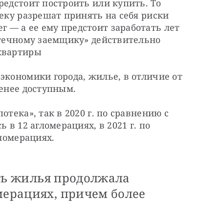
редстоит построить или купить. То 
еку разрешат принять на себя риски 
 — а ее ему предстоит заработать лет 
отечному заемщику» действительно 
 квартиры
экономики города, жилье, в отличие от 
менее доступным.
тека», так в 2020 г. по сравнению с 
 в 12 агломерациях, в 2021 г. по 
гломерациях.
ость жилья продолжала
мерациях, причем более