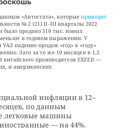
 роскошь
данным «Автостата», которые 
приводит
ности № 2 (21) II–III кварталы 2022 
ии было продано 518 тыс. новых 
меньше в годовом выражении. У 
УАЗ падение продаж «год» к «году» 
венно. Зато за те же 10 месяцев в 1,2 
 китайского производителя EXEED — 
их, и американских 
ициальной инфляции в 12–
месяцев, по данным
ые легковые машины
 иностранные — на 44%.