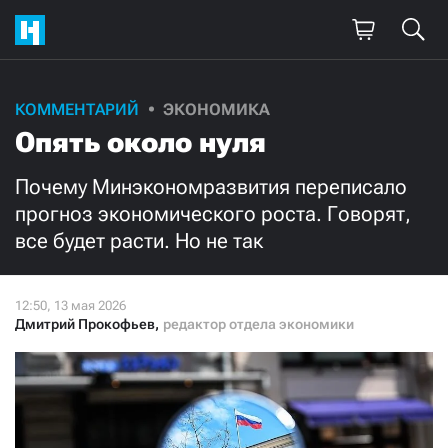
Поддержите
КОММЕНТАРИЙ
ЭКОНОМИКА
Опять около нуля
нашу работу!
Ежемесячно
Разово
Почему Минэкономразвития переписало
прогноз экономического роста. Говорят,
все будет расти. Но не так
3000
1000
500
300
Дмитрий Прокофьев
,
редактор отдела экономики
Нажимая кнопку «Стать соучастником»,
я принимаю
условия
и подтверждаю свое гражданство РФ