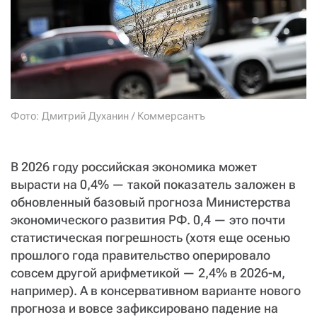
СТАТЬ СОУЧАСТНИКОМ
ПОДЕЛИТЬСЯ С ДРУЗЬЯМИ
Если у вас есть вопросы, пишите
donate@novayagazeta.ru
или
звоните:
+7 (929) 612-03-68
Фото: Дмитрий Духанин / Коммерсантъ
В 2026 году российская экономика может
вырасти на 0,4% — такой показатель заложен в
обновленный базовый прогноза Министерства
экономического развития РФ. 0,4 — это почти
статистическая погрешность (хотя еще осенью
прошлого года правительство оперировало
совсем другой арифметикой — 2,4% в 2026-м,
например). А в консервативном варианте нового
прогноза и вовсе зафиксировано падение на