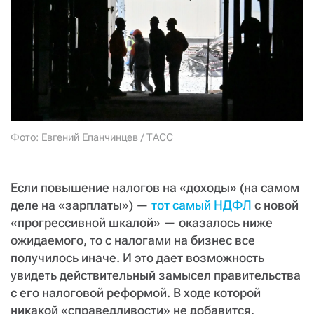
СТАТЬ СОУЧАСТНИКОМ
ПОДЕЛИТЬСЯ С ДРУЗЬЯМИ
Если у вас есть вопросы, пишите
donate@novayagazeta.ru
или
звоните:
+7 (929) 612-03-68
Фото: Евгений Епанчинцев / ТАСС
Если повышение налогов на «доходы» (на самом
деле на «зарплаты») —
тот самый НДФЛ
с новой
«прогрессивной шкалой» — оказалось ниже
ожидаемого, то с налогами на бизнес все
получилось иначе. И это дает возможность
увидеть действительный замысел правительства
с его налоговой реформой. В ходе которой
никакой «справедливости» не добавится,