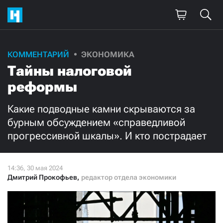
Поддержите
КОММЕНТАРИЙ
ЭКОНОМИКА
Тайны налоговой
нашу работу!
реформы
Ежемесячно
Разово
Какие подводные камни скрываются за
3000
1000
бурным обсуждением «справедливой
прогрессивной шкалы». И кто пострадает
500
300
Дмитрий Прокофьев
,
редактор отдела экономики
Нажимая кнопку «Стать соучастником»,
я принимаю
условия
и подтверждаю свое гражданство РФ