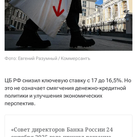
СТАТЬ СОУЧАСТНИКОМ
ПОДЕЛИТЬСЯ С ДРУЗЬЯМИ
Если у вас есть вопросы, пишите
donate@novayagazeta.ru
или
звоните:
+7 (929) 612-03-68
Фото: Евгений Разумный / Коммерсантъ
ЦБ РФ снизил ключевую ставку с 17 до 16,5%. Но
это не означает смягчения денежно-кредитной
политики и улучшения экономических
перспектив.
«Совет директоров Банка России 24 
октября 2025 года принял решение 