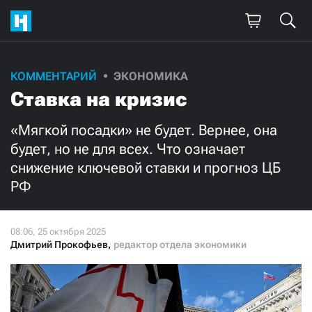
Поддержите
КОММЕНТАРИЙ
ЭКОНОМИКА
Ставка на кризис
нашу работу!
Ежемесячно
Разово
«Мягкой посадки» не будет. Вернее, она
будет, но не для всех. Что означает
снижение ключевой ставки и прогноз ЦБ
3000
1000
РФ
500
300
Дмитрий Прокофьев
,
редактор отдела экономики
Нажимая кнопку «Стать соучастником»,
я принимаю
условия
и подтверждаю свое гражданство РФ