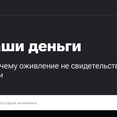
аши деньги
чему оживление не свидетельст
и
ор отдела экономики