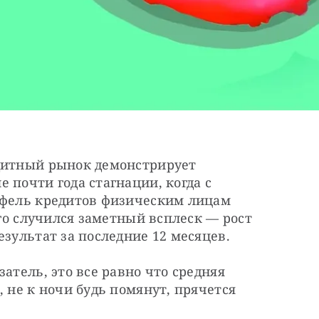
дитный рынок демонстрирует 
 почти года стагнации, когда с 
тфель кредитов физическим лицам 
-го случился заметный всплеск — рост 
езультат за последние 12 месяцев.
атель, это все равно что средняя 
 не к ночи будь помянут, прячется 