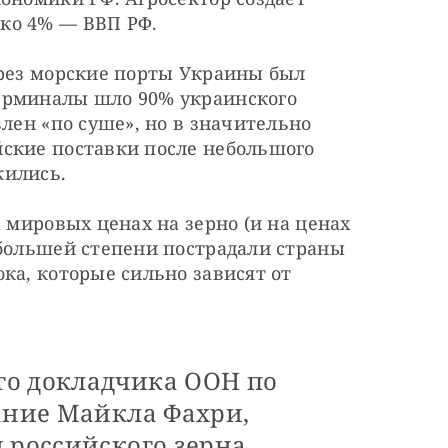
ко 4% — ВВП РФ.
ерез морские порты Украины был 
ерминалы шло 90% украинского 
лен «по суше», но в значительно 
ские поставки после небольшого 
жились.
 мировых ценах на зерно (и на ценах 
большей степени пострадали страны 
ка, которые сильно зависят от 
го докладчика ООН по
ание Майкла Фахри,
 российского зерна