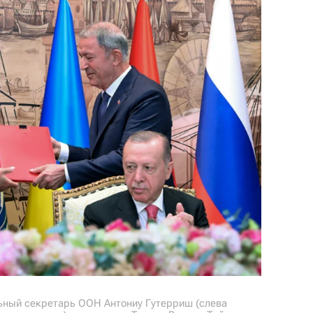
льный секретарь ООН Антониу Гутерриш (слева