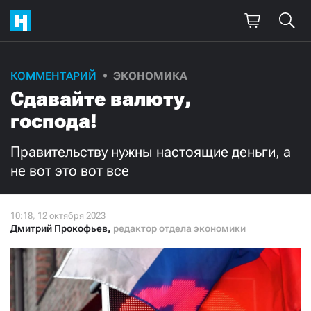
Поддержите
КОММЕНТАРИЙ
ЭКОНОМИКА
Сдавайте валюту,
нашу работу!
господа!
Ежемесячно
Разово
Правительству нужны настоящие деньги, а
3000
1000
не вот это вот все
500
300
Дмитрий Прокофьев
,
редактор отдела экономики
Нажимая кнопку «Стать соучастником»,
я принимаю
условия
и подтверждаю свое гражданство РФ