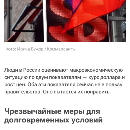
СТАТЬ СОУЧАСТНИКОМ
ПОДЕЛИТЬСЯ С ДРУЗЬЯМИ
Если у вас есть вопросы, пишите
donate@novayagazeta.ru
или
звоните:
+7 (929) 612-03-68
Фото: Ирина Бужор / Коммерсантъ
Люди в России оценивают макроэкономическую
ситуацию по двум показателям — курс доллара и
рост цен. Оба эти показателя сейчас не в пользу
правительства. Оно пытается их поправить.
Чрезвычайные меры для
долговременных условий