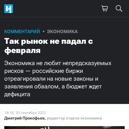
Поддержите
КОММЕНТАРИЙ
ЭКОНОМИКА
Так рынок не падал с
нашу работу!
февраля
Ежемесячно
Разово
Экономика не любит непредсказуемых
3000
1000
рисков — российские биржи
отреагировали на новые законы и
500
300
заявления обвалом, а бюджет ждет
дефицита
Нажимая кнопку «Стать соучастником»,
Дмитрий Прокофьев
,
редактор отдела экономики
я принимаю
условия
и подтверждаю свое гражданство РФ