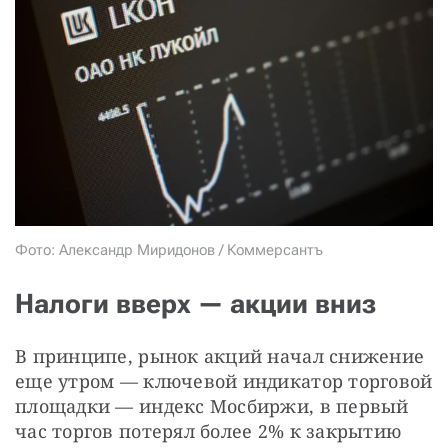
СТАТЬ СОУЧАСТНИКОМ
ПОДЕЛИТЬСЯ С ДРУЗЬЯМИ
Если у вас есть вопросы, пишите
donate@novayagazeta.ru
или
звоните:
+7 (929) 612-03-68
Фото: Александр Миридонов / Коммерсантъ
Налоги вверх — акции вниз
В принципе, рынок акций начал снижение 
еще утром — ключевой индикатор торговой 
площадки — индекс Мосбиржи, в первый 
час торгов потерял более 2% к закрытию 