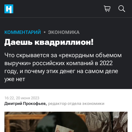
Поддержите
КОММЕНТАРИЙ
ЭКОНОМИКА
Даешь квадриллион!
нашу работу!
Ежемесячно
Разово
Что скрывается за «рекордным объемом
выручки» российских компаний в 2022
году, и почему этих денег на самом деле
3000
1000
уже нет
500
300
Дмитрий Прокофьев
,
редактор отдела экономики
Нажимая кнопку «Стать соучастником»,
я принимаю
условия
и подтверждаю свое гражданство РФ