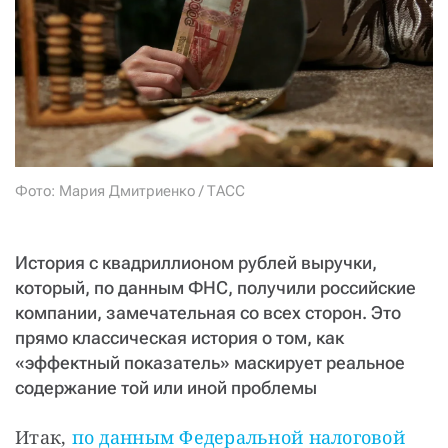
СТАТЬ СОУЧАСТНИКОМ
ПОДЕЛИТЬСЯ С ДРУЗЬЯМИ
Если у вас есть вопросы, пишите
donate@novayagazeta.ru
или
звоните:
+7 (929) 612-03-68
Фото: Мария Дмитриенко / ТАСС
История с квадриллионом рублей выручки,
который, по данным ФНС, получили российские
компании, замечательная со всех сторон. Это
прямо классическая история о том, как
«эффектный показатель» маскирует реальное
содержание той или иной проблемы
Итак, 
по данным Федеральной налоговой 