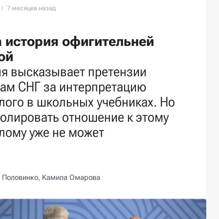
 история офигительней
ой
ия высказывает претензии
нам СНГ за интерпретацию
ого в школьных учебниках. Но
олировать отношение к этому
лому уже не может
 Половинко,
Камила Омарова