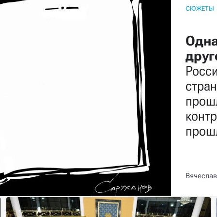
СЮЖЕТЫ
Одна
друг
Росс
стра
прошл
контр
прош
Вячеслав