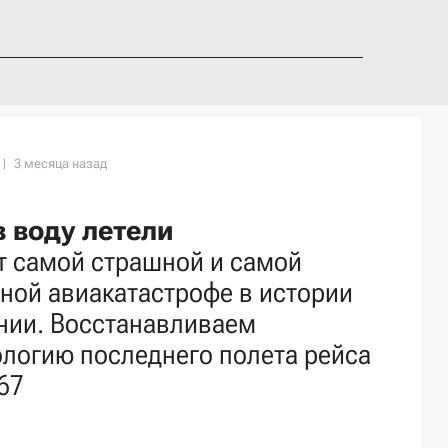
в воду летели
т самой страшной и самой
ной авиакатастрофе в истории
нии. Восстанавливаем
логию последнего полета рейса
67