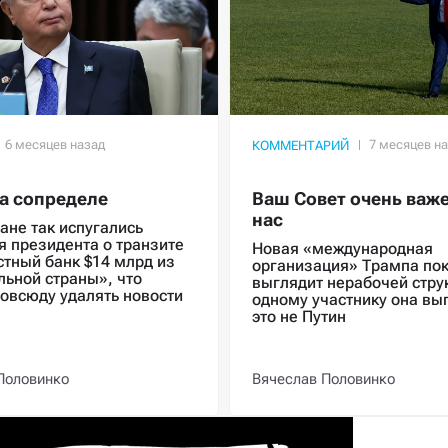
КОММЕНТАРИЙ
а сопределе
Ваш Совет очень важе
нас
ане так испугались
я президента о транзите
Новая «международная
стный банк $14 млрд из
организация» Трампа по
льной страны», что
выглядит нерабочей струк
товсюду удалять новости
одному участнику она вы
это не Путин
Половинко
Вячеслав Половинко