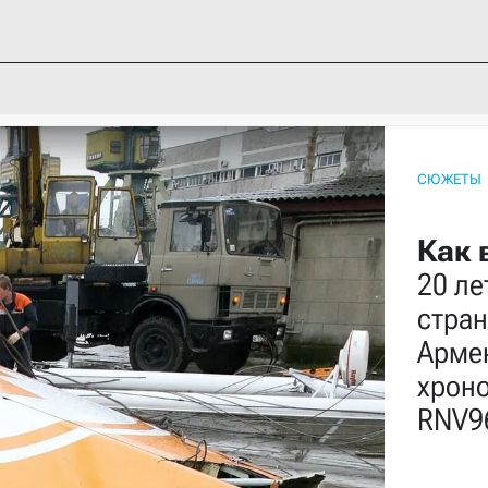
СЮЖЕТЫ
Как 
20 ле
стран
Арме
хроно
RNV9