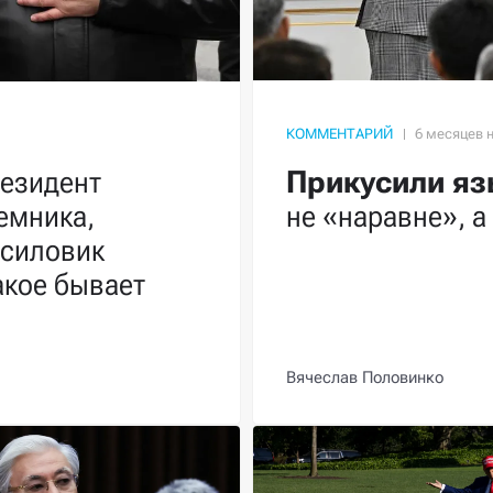
КОММЕНТАРИЙ
резидент
Прикусили яз
еемника,
не «наравне», а
 силовик
акое бывает
Вячеслав Половинко