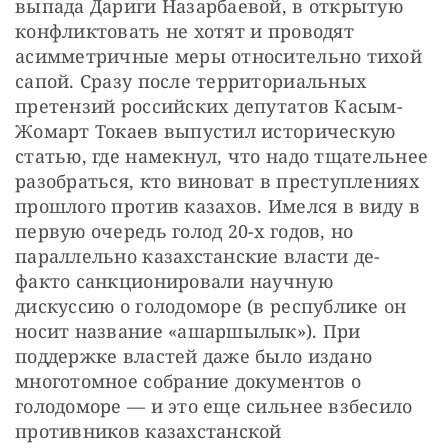
выпада Дариги Назарбаевой, в открытую 
конфликтовать не хотят и проводят 
асимметричные меры относительно тихой 
сапой. Сразу после территориальных 
претензий российских депутатов Касым-
Жомарт Токаев выпустил историческую 
статью, где намекнул, что надо тщательнее 
разобраться, кто виноват в преступлениях 
прошлого против казахов. Имелся в виду в 
первую очередь голод 20-х годов, но 
параллельно казахстанские власти де-
факто санкционировали научную 
дискуссию о голодоморе (в республике он 
носит название «ашаршылык»). При 
поддержке властей даже было издано 
многотомное собрание документов о 
голодоморе — и это еще сильнее взбесило 
противников казахстанской 