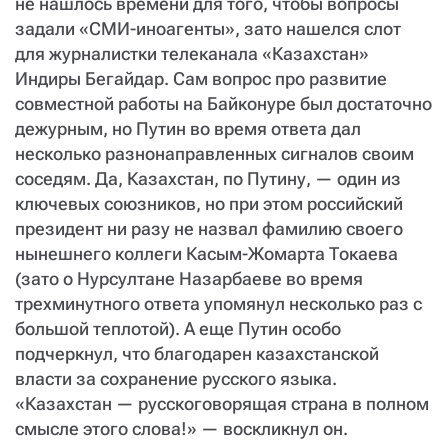
не нашлось времени для того, чтобы вопросы
СТАТЬ СОУЧАСТНИКОМ
задали «СМИ-иноагенты», зато нашелся слот
ПОДЕЛИТЬСЯ С ДРУЗЬЯМИ
для журналистки телеканала «Казахстан»
Индиры Бегайдар. Сам вопрос про развитие
Если у вас есть вопросы, пишите
donate@novayagazeta.ru
или
звоните:
совместной работы на Байконуре был достаточно
+7 (929) 612-03-68
дежурным, но Путин во время ответа дал
несколько разнонаправленных сигналов своим
соседям. Да, Казахстан, по Путину, — один из
ключевых союзников, но при этом российский
президент ни разу не назвал фамилию своего
нынешнего коллеги Касым-Жомарта Токаева
(зато о Нурсултане Назарбаеве во время
трехминутного ответа упомянул несколько раз с
большой теплотой). А еще Путин особо
подчеркнул, что благодарен казахстанской
власти за сохранение русского языка.
«Казахстан — русскоговорящая страна в полном
смысле этого слова!» — воскликнул он.