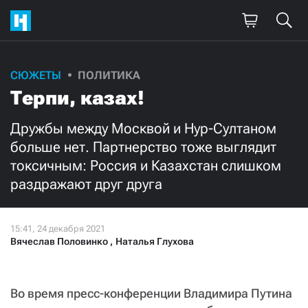
СЮЖЕТЫ
ПОЛИТИКА
Поддержите
Терпи, казах!
нашу работу!
Дружбы между Москвой и Нур-Султаном
Ежемесячно
Разово
больше нет. Партнерство тоже выглядит
токсичным: Россия и Казахстан слишком
3000
1000
раздражают друг друга
500
300
Вячеслав Половинко
,
Наталья Глухова
Нажимая кнопку «Стать соучастником»,
Во время пресс-конференции Владимира Путина
я принимаю
условия
и подтверждаю свое гражданство РФ