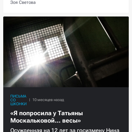
Зоя Светова
ПИСЬМА
СО
ШКОНКИ
«Я попросила у Татьяны
Москальковой… весы»
Осужденная на 12 лет за госизмену Нина