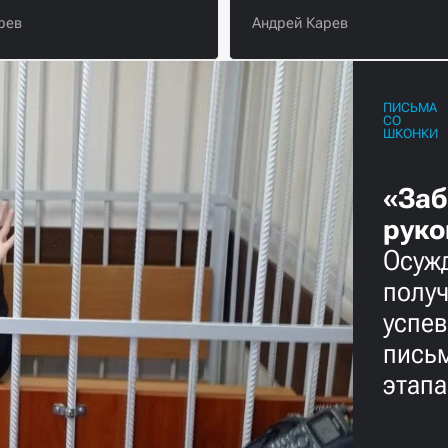
рев
Андрей Карев
ПИСЬМА
СО
ШКОНКИ
«Заб
руко
Осужд
получ
успев
пись
этап