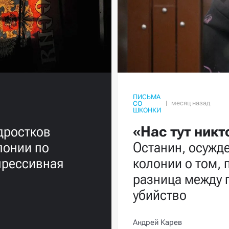
ПИСЬМА
СО
ШКОНКИ
дростков
«Нас тут никт
лонии по
Останин, осужде
прессивная
колонии о том, 
разница между 
убийство
Андрей Карев