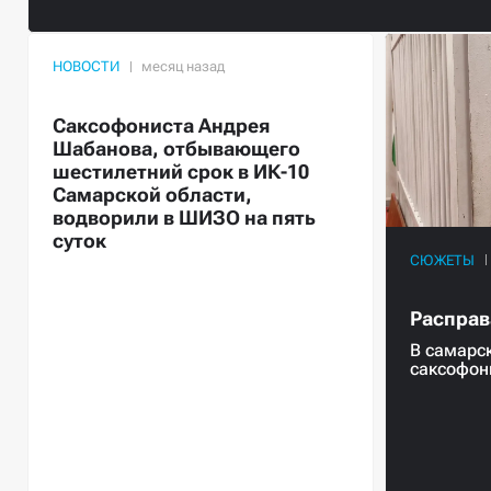
НОВОСТИ
Саксофониста Андрея
Шабанова, отбывающего
шестилетний срок в ИК-10
Самарской области,
водворили в ШИЗО на пять
суток
СЮЖЕТЫ
Расправ
В самарс
саксофон