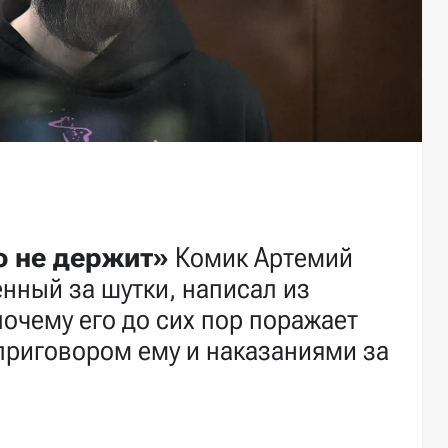
о не держит»
Комик Артемий
нный за шутки, написал из
почему его до сих пор поражает
приговором ему и наказаниями за