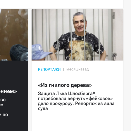
РЕПОРТАЖИ
«Из гнилого дерева»
ением»
Защита Льва Шлосберга*
потребовала вернуть «фейковое»
ово
дело прокурору. Репортаж из зала
о»
суда
м по