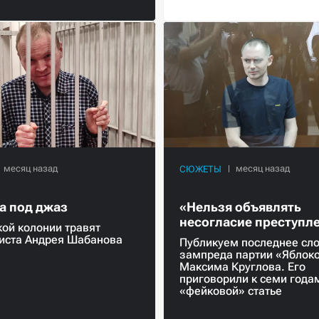
СЮЖЕТЫ
а под джаз
«Нельзя объявлять
несогласие преступл
кой колонии травят
иста Андрея Шабанова
Публикуем последнее сл
зампреда партии «Яблок
Максима Круглова. Его
приговорили к семи года
«фейковой» статье