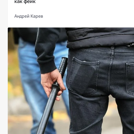
как фейк
Андрей Карев