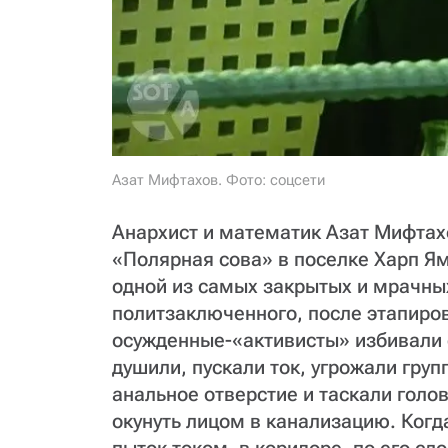
Азат Мифтахов. Фото: соцсети
Анархист и математик Азат Мифтахо
«Полярная сова» в поселке Харп Я
одной из самых закрытых и мрачны
политзаключенного, после этапиров
осужденные-«активисты» избивали 
душили, пускали ток, угрожали гр
анальное отверстие и таскали голов
окунуть лицом в канализацию. Когд