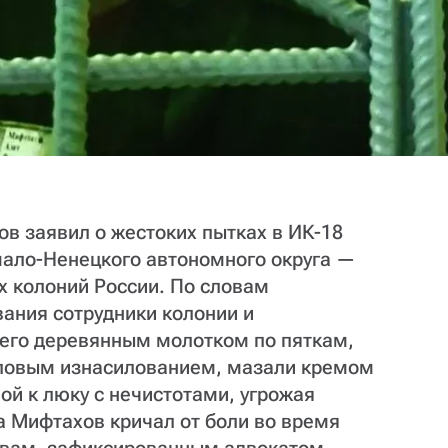
в заявил о жестоких пытках в ИК-18
мало-Ненецкого автономного округа —
х колоний России. По словам
ания сотрудники колонии и
его деревянным молотком по пяткам,
упповым изнасилованием, мазали кремом
ой к люку с нечистотами, угрожая
а Мифтахов кричал от боли во время