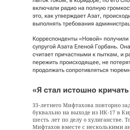
пыток током, в коридоре, по его с
включали радио на полную громкост
это, как утверждает Азат, происход
выполнять требования администрац
Корреспонденты «Новой» получили 
супругой Азата Еленой Горбань. Он
считает причастными к пыткам, и р
пережить происходящее, не потерят
продолжать сопротивляться тюремн
«Я стал истошно кричать
33-летнего Мифтахова повторно зад
буквально на выходе из ИК-17 в Кир
шесть лет по делу о хулиганстве. Т
Мифтахов вместе с несколькими ан