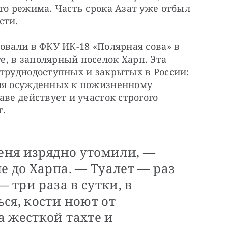
го режима. Часть срока Азат уже отбыл 
сти.
овали в ФКУ ИК-18 «Полярная сова» в 
, в заполярный поселок Харп. Эта 
труднодоступных и закрытых в России: 
ля осужденных к пожизненному 
ве действует и участок строгого 
т.
меня изрядно утомили, —
е до Харпа. — Туалет — раз
— три раза в сутки, в
ся, кости ноют от
а жесткой тахте и