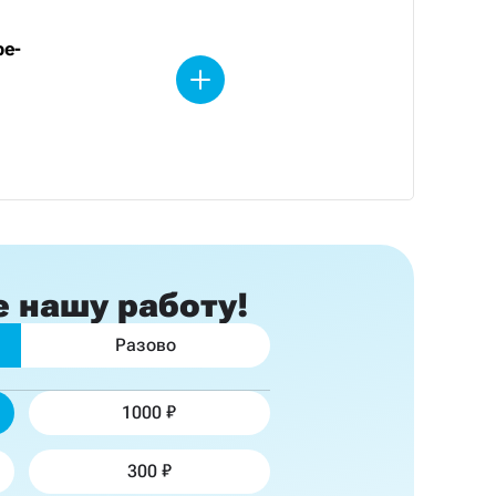
be-
е
нашу работу!
Разово
1000
300