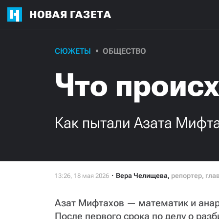
НОВАЯ ГАЗЕТА
СЮЖЕТЫ
ОБЩЕСТВО
Что происх
Как пытали Азата Мифт
Вера Челищева
,
репортер, гла
Азат Мифтахов — математик и анарх
После первого срока по делу о раз