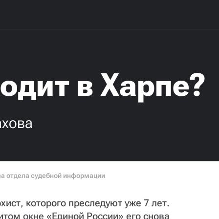
одит в Харпе?
ахова
ва отдела судебной информации
ист, которого преследуют уже 7 лет.
битом окне «Единой России» его снова