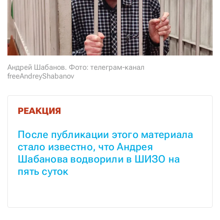
СТАТЬ СОУЧАСТНИКОМ
ПОДЕЛИТЬСЯ С ДРУЗЬЯМИ
Если у вас есть вопросы, пишите
donate@novayagazeta.ru
или
звоните:
+7 (929) 612-03-68
Андрей Шабанов. Фото: телеграм-канал
freeAndreyShabanov
РЕАКЦИЯ
После публикации этого материала 
стало известно, что Андрея 
Шабанова водворили в ШИЗО на 
пять суток