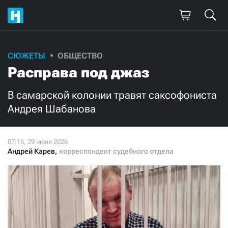
Поддержите
СЮЖЕТЫ
ОБЩЕСТВО
Расправа под джаз
нашу работу!
Ежемесячно
Разово
В самарской колонии травят саксофониста
Андрея Шабанова
3000
1000
500
300
Андрей Карев
,
корреспондент судебного отдела
Нажимая кнопку «Стать соучастником»,
я принимаю
условия
и подтверждаю свое гражданство РФ