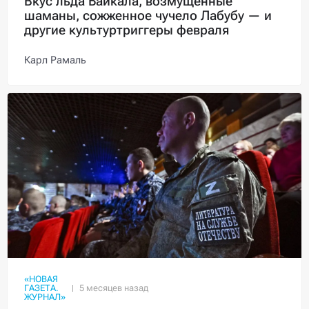
Вкус льда Байкала, возмущенные
шаманы, сожженное чучело Лабубу — и
другие культуртриггеры февраля
Карл Рамаль
«НОВАЯ
ГАЗЕТА.
ЖУРНАЛ»