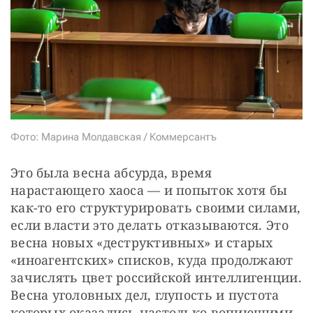
СТАТЬ СОУЧАСТНИКОМ
ПОДЕЛИТЬСЯ С ДРУЗЬЯМИ
Если у вас есть вопросы, пишите
donate@novayagazeta.ru
или
звоните:
+7 (929) 612-03-68
Фото: Марина Молдавская / Коммерсантъ
Это была весна абсурда, время 
нарастающего хаоса — и попыток хотя бы 
как-то его структурировать своими силами, 
если власти это делать отказываются. Это 
весна новых «деструктивных» и старых 
«иноагентских» списков, куда продолжают 
зачислять цвет российской интеллигенции. 
Весна уголовных дел, глупость и пустота 
которых оказались настолько вопиющими, 