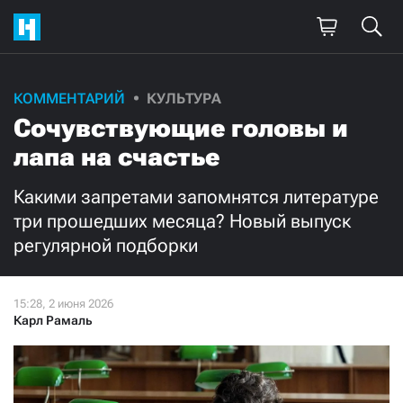
Поддержите
КОММЕНТАРИЙ
КУЛЬТУРА
Сочувствующие головы и
нашу работу!
лапа на счастье
Ежемесячно
Разово
Какими запретами запомнятся литературе
3000
1000
три прошедших месяца? Новый выпуск
регулярной подборки
500
300
Карл Рамаль
Нажимая кнопку «Стать соучастником»,
я принимаю
условия
и подтверждаю свое гражданство РФ