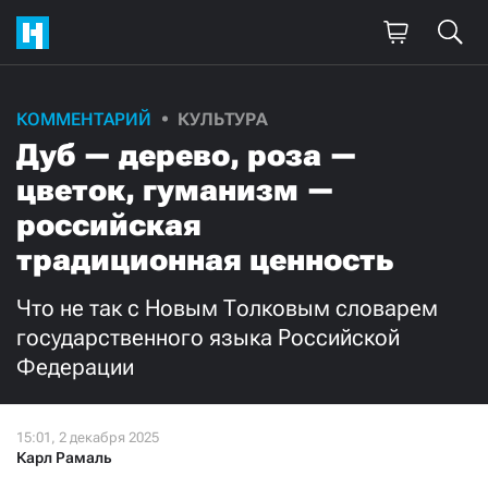
Поддержите
КОММЕНТАРИЙ
КУЛЬТУРА
Дуб — дерево, роза —
нашу работу!
цветок, гуманизм —
Ежемесячно
Разово
российская
традиционная ценность
3000
1000
Что не так с Новым Толковым словарем
500
300
государственного языка Российской
Федерации
Нажимая кнопку «Стать соучастником»,
Карл Рамаль
я принимаю
условия
и подтверждаю свое гражданство РФ