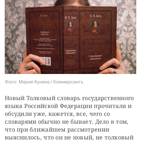
СТАТЬ СОУЧАСТНИКОМ
ПОДЕЛИТЬСЯ С ДРУЗЬЯМИ
Если у вас есть вопросы, пишите
donate@novayagazeta.ru
или
звоните:
+7 (929) 612-03-68
Фото: Мария Кунина / Коммерсантъ
Новый Толковый словарь государственного 
языка Российской Федерации прочитали и 
обсудили уже, кажется, все, чего со 
словарями обычно не бывает. Дело в том, 
что при ближайшем рассмотрении 
выяснилось, что он не новый, не толковый 