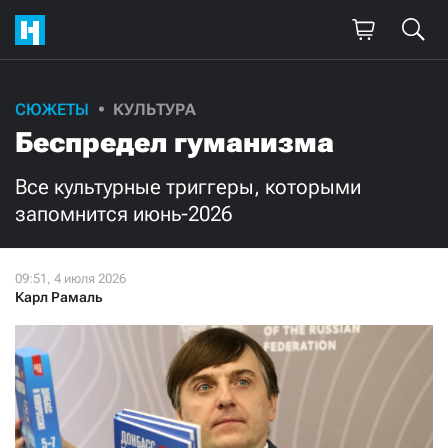
Поддержите
СЮЖЕТЫ
КУЛЬТУРА
Беспредел гуманизма
нашу работу!
Ежемесячно
Разово
Все культурные триггеры, которыми
запомнится июнь-2026
3000
1000
500
300
Карл Рамаль
Нажимая кнопку «Стать соучастником»,
я принимаю
условия
и подтверждаю свое гражданство РФ