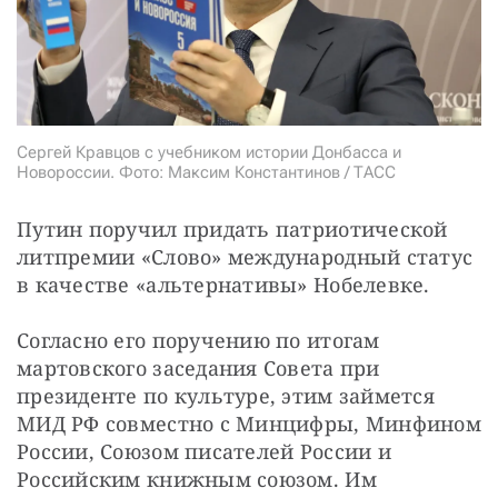
СТАТЬ СОУЧАСТНИКОМ
ПОДЕЛИТЬСЯ С ДРУЗЬЯМИ
Если у вас есть вопросы, пишите
donate@novayagazeta.ru
или
звоните:
+7 (929) 612-03-68
Сергей Кравцов с учебником истории Донбасса и
Новороссии. Фото: Максим Константинов / ТАСС
Путин поручил придать патриотической 
литпремии «Слово» международный статус 
в качестве «альтернативы» Нобелевке.
Согласно его поручению по итогам 
мартовского заседания Совета при 
президенте по культуре, этим займется 
МИД РФ совместно с Минцифры, Минфином 
России, Союзом писателей России и 
Российским книжным союзом. Им 