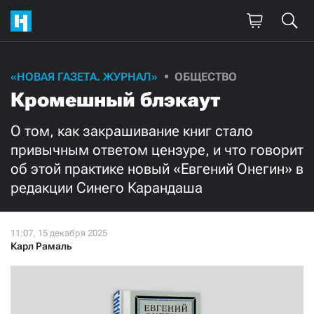
Поддержите
«НОВАЯ ГАЗЕТА. ЖУРНАЛ»
ОБЩЕСТВО
Кромешный блэкаут
нашу работу!
Ежемесячно
Разово
О том, как закрашивание книг стало
привычным ответом цензуре, и что говорит
об этой практике новый «Евгений Онегин» в
3000
1000
редакции Синего Карандаша
500
300
Карл Рамаль
Нажимая кнопку «Стать соучастником»,
я принимаю
условия
и подтверждаю свое гражданство РФ