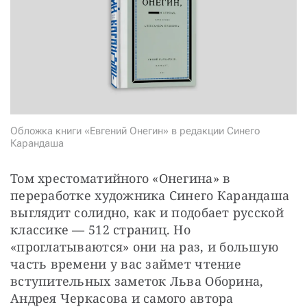
СТАТЬ СОУЧАСТНИКОМ
ПОДЕЛИТЬСЯ С ДРУЗЬЯМИ
Если у вас есть вопросы, пишите
donate@novayagazeta.ru
или
звоните:
+7 (929) 612-03-68
Обложка книги «Евгений Онегин» в редакции Синего
Карандаша
Том хрестоматийного «Онегина» в 
переработке художника Синего Карандаша 
выглядит солидно, как и подобает русской 
классике — 512 страниц. Но 
«проглатываются» они на раз, и большую 
часть времени у вас займет чтение 
вступительных заметок Льва Оборина, 
Андрея Черкасова и самого автора 