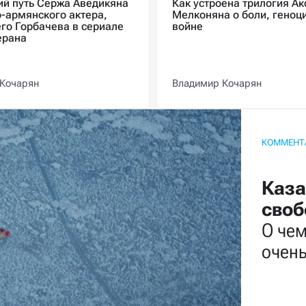
ий путь Сержа Аведикяна
Как устроена трилогия Ак
-армянского актера,
Мелконяна о боли, геноц
го Горбачева в сериале
войне
ерана
Кочарян
Владимир Кочарян
КОММЕНТ
Каза
своб
О чем
очен