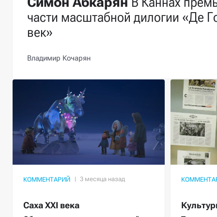
Симон Абкарян
В Каннах прем
части масштабной дилогии «Де Г
век»
Владимир Кочарян
КОММЕНТАРИЙ
КОММЕНТА
Саха XXI века
Культур