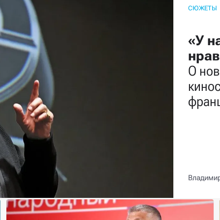
СЮЖЕТЫ
«У н
нрав
О нов
кино
франц
Владими