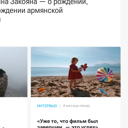
ина Закояна — о рождении,
ождении армянской
и
ИНТЕРВЬЮ
«Уже то, что фильм был
завершен, — это успех»