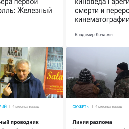
ьера первой
киноведа Гарег
олль: Железный
смерти и перер
кинематографи
Владимир Кочарян
РИЙ
СЮЖЕТЫ
ный проводник
Линия разлома