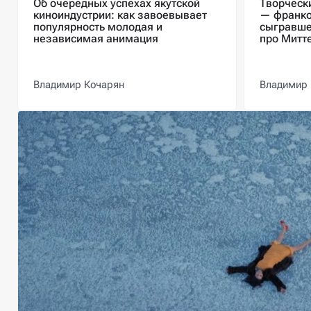
Об очередных успехах якутской
Творческ
киноиндустрии: как завоевывает
— франко
популярность молодая и
сыгравше
независимая анимация
про Митт
Владимир Кочарян
Владимир 