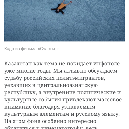
СТАТЬ СОУЧАСТНИКОМ
ПОДЕЛИТЬСЯ С ДРУЗЬЯМИ
Если у вас есть вопросы, пишите
donate@novayagazeta.ru
или
звоните:
+7 (929) 612-03-68
Кадр из фильма «Счастье»
Казахстан как тема не покидает инфополе 
уже многие годы. Мы активно обсуждаем 
судьбу российских политэмигрантов, 
уехавших в центральноазиатскую 
республику, а внутренние политические и 
культурные события привлекают массовое 
внимание благодаря узнаваемым 
культурным элементам и русскому языку. 
На этом фоне особенно интересно 
обратиться к кинематографу,
ведь 