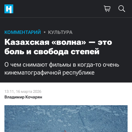
Поддержите
КОММЕНТАРИЙ
КУЛЬТУРА
Казахская «волна» — это
нашу работу!
боль и свобода степей
Ежемесячно
Разово
О чем снимают фильмы в когда-то очень
3000
1000
кинематографичной республике
500
300
Владимир Кочарян
Нажимая кнопку «Стать соучастником»,
я принимаю
условия
и подтверждаю свое гражданство РФ