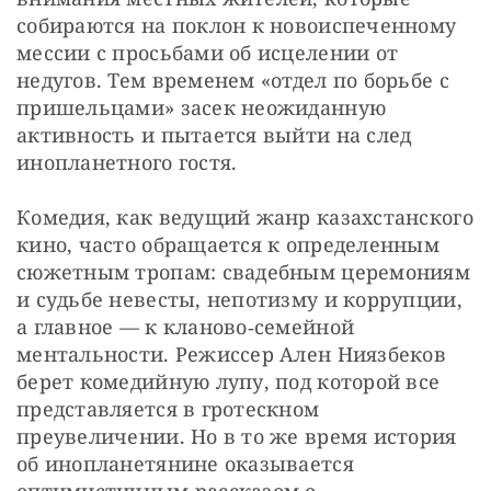
собираются на поклон к новоиспеченному 
мессии с просьбами об исцелении от 
недугов. Тем временем «отдел по борьбе с 
пришельцами» засек неожиданную 
активность и пытается выйти на след 
инопланетного гостя.
Комедия, как ведущий жанр казахстанского 
кино, часто обращается к определенным 
сюжетным тропам: свадебным церемониям 
и судьбе невесты, непотизму и коррупции, 
а главное — к кланово‑семейной 
ментальности. Режиссер Ален Ниязбеков 
берет комедийную лупу, под которой все 
представляется в гротескном 
преувеличении. Но в то же время история 
об инопланетянине оказывается 
оптимистичным рассказом о 