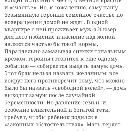
входит исполнить мечту о вечной красоте 
и «счастье». Но, к сожалению, саму нашу 
безымянную героиню семейное счастье по 
возвращении домой не ждет. В одной 
квартире с ней проживает муж-абьюзер, 
для него избиение и насилие над женой 
являются частью бытовой нормы. 
Параллельно замазывая синяки тональным 
кремом, героиня готовится к еще одному 
событию — собирается выдать замуж дочь. 
Этот брак нельзя назвать желанным: все 
вокруг него противоречит тому, что можно 
было бы назвать «свободной волей», — дочь 
выходит замуж после случайной 
беременности. Но давление семьи, и 
особенно влиятельной и богатой тети, 
требует, чтобы ребенок родился в 
«законных обстоятельствах». Мать теряет 