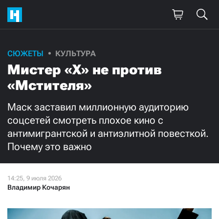
Поддержите
СЮЖЕТЫ
КУЛЬТУРА
Мистер «X» не против
нашу работу!
«Мстителя»
Ежемесячно
Разово
Маск заставил миллионную аудиторию
3000
1000
соцсетей смотреть плохое кино с
антимигрантской и антиэлитной повесткой.
500
300
Почему это важно
Владимир Кочарян
Нажимая кнопку «Стать соучастником»,
я принимаю
условия
и подтверждаю свое гражданство РФ