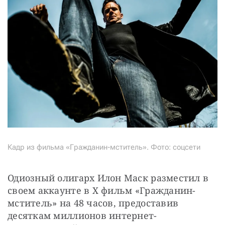
СТАТЬ СОУЧАСТНИКОМ
ПОДЕЛИТЬСЯ С ДРУЗЬЯМИ
Если у вас есть вопросы, пишите
donate@novayagazeta.ru
или
звоните:
+7 (929) 612-03-68
Кадр из фильма «Гражданин-мститель». Фото: соцсети
Одиозный олигарх Илон Маск разместил в 
своем аккаунте в X фильм «Гражданин-
мститель» на 48 часов, предоставив 
десяткам миллионов интернет-