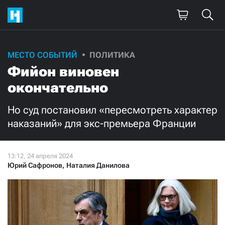
Поддержите
МЕСТО СОБЫТИЙ
ПОЛИТИКА
Фийон виновен
нашу работу!
окончательно
Ежемесячно
Разово
Но суд постановил «пересмотреть характер
3000
1000
наказаний» для экс-премьера Франции
500
300
Юрий Сафронов
,
Наталия Данилова
Нажимая кнопку «Стать соучастником»,
я принимаю
условия
и подтверждаю свое гражданство РФ