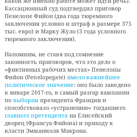
какой же именно работе может идти речь). 
Кассационный суд подтвердил приговор 
Пенелопе Фийон (два года тюремного 
заключения условно и штраф в размере 375 
тыс. евро) и Марку Жуло (3 года условного 
тюремного заключения).
Напомним, не ставя под сомнение 
законность приговоров, что это дело о 
«фиктивных рабочих местах» Пенелопы 
Фийон (Penelopegate)
 имело важнейшее 
политическое значение
: оно было заведено 
в январе 2017-го, в самый разгар кампании 
по
 выборам
 президента Франции и 
способствовало «устранению» тогдашнего
главного претендента
 на Елисейский 
дворец (Франсуа Фийона) и приходу к 
власти Эмманюэля Макрона.