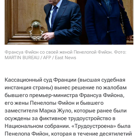
СТАТЬ СОУЧАСТНИКОМ
ПОДЕЛИТЬСЯ С ДРУЗЬЯМИ
Если у вас есть вопросы, пишите
donate@novayagazeta.ru
или
звоните:
+7 (929) 612-03-68
Франсуа Фийон со своей женой Пенелопой Фийон. Фото:
MARTIN BUREAU / AFP / East News
Кассационный суд Франции (высшая судебная
инстанция страны) вынес решение по жалобам
бывшего премьер-министра Франсуа Фийона,
его жены Пенелопы Фийон и бывшего
заместителя Марка Жуло, которые ранее были
осуждены за фиктивное трудоустройство в
Национальном собрании. «Трудоустроена» была
Пенелопа Фийон, которая в течение десятилетий