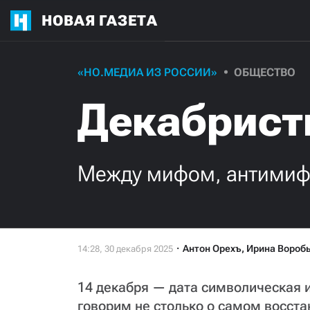
НОВАЯ ГАЗЕТА
«НО.МЕДИА ИЗ РОССИИ»
ОБЩЕСТВО
Декабрис
Между мифом, антимиф
Антон Орехъ
,
Ирина Вороб
14 декабря — дата символическая и
говорим не столько о самом восста