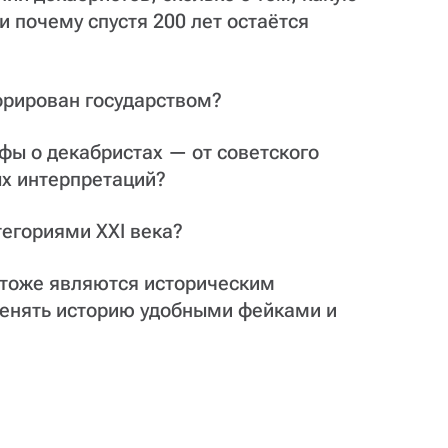
и почему спустя 200 лет остаётся
орирован государством?
ы о декабристах — от советского
х интерпретаций?
тегориями XXI века?
и тоже являются историческим
менять историю удобными фейками и