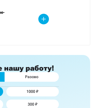
be-
е
нашу работу!
Разово
1000
300