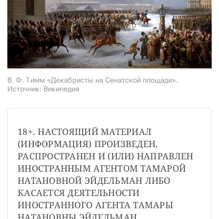
СТАТЬ СОУЧАСТНИКОМ
ПОДЕЛИТЬСЯ С ДРУЗЬЯМИ
Если у вас есть вопросы, пишите
donate@novayagazeta.ru
или
звоните:
+7 (929) 612-03-68
В. Ф. Тимм «Декабристы на Сенатской площади».
Источник: Википедия
18+. НАСТОЯЩИЙ МАТЕРИАЛ 
(ИНФОРМАЦИЯ) ПРОИЗВЕДЕН, 
РАСПРОСТРАНЕН И (ИЛИ) НАПРАВЛЕН 
ИНОСТРАННЫМ АГЕНТОМ ТАМАРОЙ 
НАТАНОВНОЙ ЭЙДЕЛЬМАН ЛИБО 
КАСАЕТСЯ ДЕЯТЕЛЬНОСТИ 
ИНОСТРАННОГО АГЕНТА ТАМАРЫ 
НАТАНОВНЫ ЭЙДЕЛЬМАН.