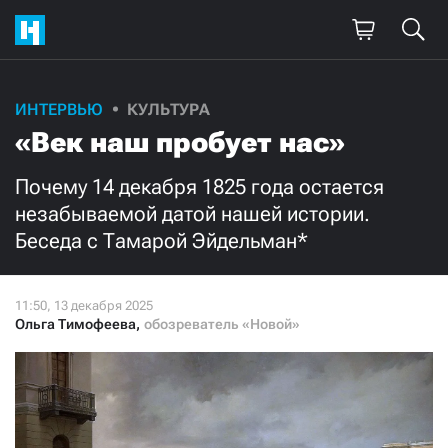
Поддержите
ИНТЕРВЬЮ
КУЛЬТУРА
«Век наш пробует нас»
нашу работу!
Ежемесячно
Разово
Почему 14 декабря 1825 года остается
незабываемой датой нашей истории.
Беседа с Тамарой Эйдельман*
3000
1000
500
300
Ольга Тимофеева
,
обозреватель «Новой»
Нажимая кнопку «Стать соучастником»,
я принимаю
условия
и подтверждаю свое гражданство РФ