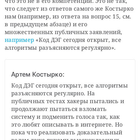
что это не в его компетенции. Это не так, 
что следует из ответов самого же Костырко 
нам (например, из ответа на вопрос 15, см. 
в предыдущем абзаце) и его 
множественных публичных заявлений, 
например
 «Код ДЭГ сегодня открыт, все 
алгоритмы разъясняются регулярно».
Артем Костырко:
Код ДЭГ сегодня открыт, все алгоритмы 
разъясняются регулярно.
На 
публичных тестах хакеры пытались и 
продолжают пытаться взломать 
систему и подменить голоса так, как 
это любят описывать в интернете. Но 
пока что реализовать доказательный 
взлом даже руками высококлассных 