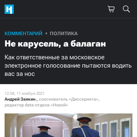
КОММЕНТАРИЙ
ПОЛИТИКА
Поддержите
Не карусель, а балаган
нашу работу!
Как ответственные за московское
Ежемесячно
Разово
электронное голосование пытаются водить
вас за нос
3000
1000
500
300
Андрей Заякин
,
сооснователь «Диссернета»,
редактор data-отдела «Новой»
Нажимая кнопку «Стать соучастником»,
я принимаю
условия
и подтверждаю свое гражданство РФ