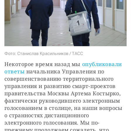
СТАТЬ СОУЧАСТНИКОМ
ПОДЕЛИТЬСЯ С ДРУЗЬЯМИ
Если у вас есть вопросы, пишите
donate@novayagazeta.ru
или
звоните:
+7 (929) 612-03-68
Фото: Станислав Красильников / ТАСС
Некоторое время назад мы 
опубликовали 
ответы
 начальника Управления по 
совершенствованию территориального 
управления и развитию смарт-проектов 
правительства Москвы Артема Костырко, 
фактически руководившего электронным 
голосованием в столице, на наши вопросы 
о странностях дистанционного 
электронного голосования. Мы по-
прежнему продолжаем сожалеть, что 