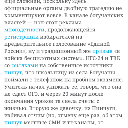
еще сложней, поскольку здесь 
официальные органы двойную трагедию не 
комментируют вовсе. В канале богучанских 
властей — нон-стоп реклама 
многодетности
, продолжающейся 
регистрации
 избирателей на 
предварительное голосование «Единой 
России», ну и традиционный же 
призыв
 «в 
войска беспилотных систем». НГС-24 и ТВК 
со 
ссылками
 на собственные источники 
пишут
, что школьницу из села Богучаны 
поймали с телефоном на пробном экзамене. 
Учитель начал унижать ее, говоря, что она 
не сдаст ОГЭ, и через 20 минут после 
окончания уроков та свела счеты с 
жизнью. Вторую же девочку, из Пинчуги, 
избивал отчим (но, отмечу еще раз, об этом 
пишут
 местные СМИ и тг-каналы, от 