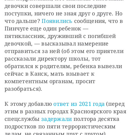
девочки совершали свои последние 
поступки, ничего не зная друг о друге. Но 
что дальше? 
Появились
 сообщения, что в 
Пинчуге еще один ребенок — 
пятиклассник, друживший с погибшей 
девочкой, — высказывал намерение 
отправиться за ней (об этом его приятели 
рассказали директору школы, тот 
обратился к родителям, ребенка вывезли 
сейчас в Канск, мать взывает к 
компетентным органам, просит 
разобраться).
К этому добавлю 
ответ из 2021 года
 (перед 
этим в разных городах Красноярского края 
спецслужбы 
задержали
 полтора десятка 
подростков по пяти террористическим 
делам, не связанным друг с другом) 