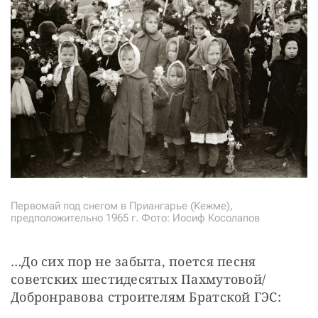
Первомай под снегом в Приангарье (Кежме),
предположительно 1965 г. Фото: Иосиф Косолапов
…До сих пор не забыта, поется песня 
советских шестидесятых Пахмутовой/
Добронравова строителям Братской ГЭС: