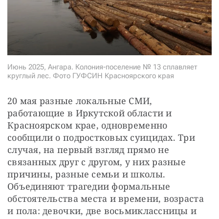
СТАТЬ СОУЧАСТНИКОМ
ПОДЕЛИТЬСЯ С ДРУЗЬЯМИ
Если у вас есть вопросы, пишите
donate@novayagazeta.ru
или
звоните:
+7 (929) 612-03-68
Июнь 2025, Ангара. Колония-поселение № 13 сплавляет
круглый лес. Фото ГУФСИН Красноярского края
20 мая разные локальные СМИ, 
работающие в Иркутской области и 
Красноярском крае, одновременно 
сообщили о подростковых суицидах. Три 
случая, на первый взгляд прямо не 
связанных друг с другом, у них разные 
причины, разные семьи и школы. 
Объединяют трагедии формальные 
обстоятельства места и времени, возраста 
и пола: девочки, две восьмиклассницы и 