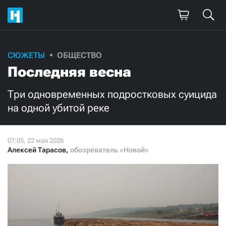
Поддержите
СЮЖЕТЫ
ОБЩЕСТВО
Последняя весна
нашу работу!
Ежемесячно
Разово
Три одновременных подростковых суицида
на одной убитой реке
3000
1000
500
300
Алексей Тарасов
,
обозреватель «Новой»
Нажимая кнопку «Стать соучастником»,
я принимаю
условия
и подтверждаю свое гражданство РФ