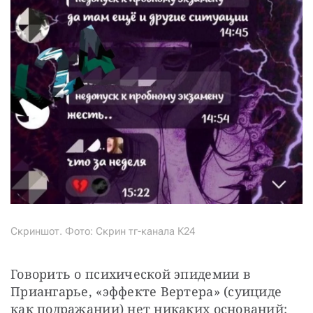
Скриншот. Фото: Скрин тг-канала К24
Говорить о психической эпидемии в 
Приангарье, «эффекте Вертера» (суициде 
как подражании) нет никаких оснований: 