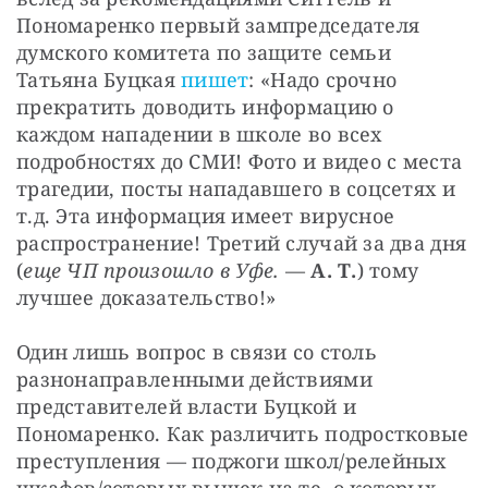
Пономаренко первый зампредседателя 
думского комитета по защите семьи 
Татьяна Буцкая 
пишет
: «Надо срочно 
прекратить доводить информацию о 
каждом нападении в школе во всех 
подробностях до СМИ! Фото и видео с места 
трагедии, посты нападавшего в соцсетях и 
т.д. Эта информация имеет вирусное 
распространение! Третий случай за два дня 
(
еще ЧП произошло в Уфе.
 — 
А. Т.
) тому 
лучшее доказательство!»
Один лишь вопрос в связи со столь 
разнонаправленными действиями 
представителей власти Буцкой и 
Пономаренко. Как различить подростковые 
преступления — поджоги школ/релейных 
шкафов/сотовых вышек на те, о которых 