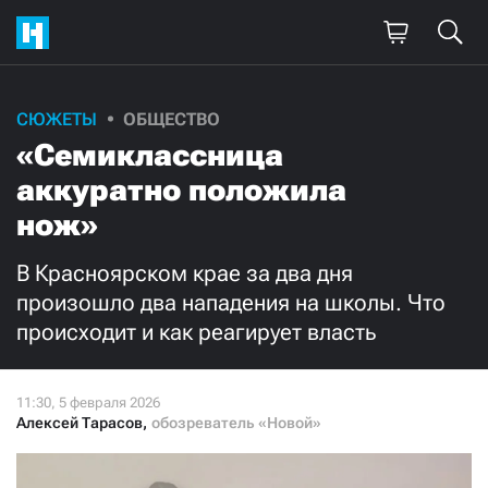
Поддержите
СЮЖЕТЫ
ОБЩЕСТВО
«Семиклассница
нашу работу!
аккуратно положила
Ежемесячно
Разово
нож»
3000
1000
В Красноярском крае за два дня
произошло два нападения на школы. Что
500
300
происходит и как реагирует власть
Алексей Тарасов
,
обозреватель «Новой»
Нажимая кнопку «Стать соучастником»,
я принимаю
условия
и подтверждаю свое гражданство РФ