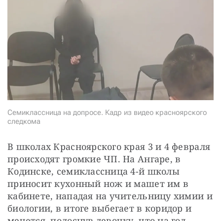
СТАТЬ СОУЧАСТНИКОМ
ПОДЕЛИТЬСЯ С ДРУЗЬЯМИ
Если у вас есть вопросы, пишите
donate@novayagazeta.ru
или
звоните:
+7 (929) 612-03-68
Семиклассница на допросе. Кадр из видео красноярского
следкома
В школах Красноярского края 3 и 4 февраля 
происходят громкие ЧП. На Ангаре, в 
Кодинске, семиклассница 4-й школы 
приносит кухонный нож и машет им в 
кабинете, нападая на учительницу химии и 
биологии, в итоге выбегает в коридор и 
мечется, полоснув девочку, что на год 