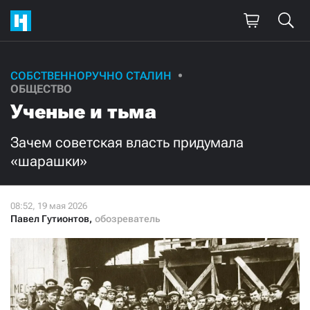
Поддержите
СОБСТВЕННОРУЧНО СТАЛИН
ОБЩЕСТВО
нашу работу!
Ученые и тьма
Ежемесячно
Разово
Зачем советская власть придумала
«шарашки»
3000
1000
500
300
Павел Гутионтов
,
обозреватель
Нажимая кнопку «Стать соучастником»,
я принимаю
условия
и подтверждаю свое гражданство РФ