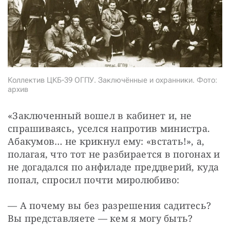
СТАТЬ СОУЧАСТНИКОМ
ПОДЕЛИТЬСЯ С ДРУЗЬЯМИ
Если у вас есть вопросы, пишите
donate@novayagazeta.ru
или
звоните:
+7 (929) 612-03-68
Коллектив ЦКБ-39 ОГПУ. Заключённые и охранники. Фото:
архив
«Заключенный вошел в кабинет и, не 
спрашиваясь, уселся напротив министра. 
Абакумов… не крикнул ему: «встать!», а, 
полагая, что тот не разбирается в погонах и 
не догадался по анфиладе преддверий, куда 
попал, спросил почти миролюбиво:
— А почему вы без разрешения садитесь? 
Вы представляете — кем я могу быть?