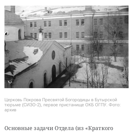
Церковь Покрова Пресвятой Богородицы в Бутырской
тюрьме (СИЗО-2), первое пристанище ОКБ ОГПУ. Фото:
архив
Основные задачи Отдела (из «Краткого 