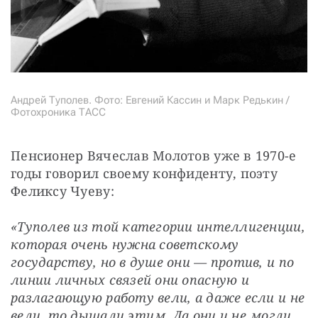
Андрей Туполев. Фото: Евгений Кассин и Марк Редькин /
Фотохроника ТАСС
Пенсионер Вячеслав Молотов уже в 1970-е 
годы говорил своему конфиденту, поэту 
Феликсу Чуеву:
«Туполев из той категории интеллигенции, 
которая очень нужна советскому 
государству, но в душе они — против, и по 
линии личных связей они опасную и 
разлагающую работу вели, а даже если и не 
вели, то дышали этим. Да они и не могли 