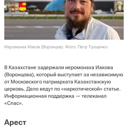
СТАТЬ СОУЧАСТНИКОМ
ПОДЕЛИТЬСЯ С ДРУЗЬЯМИ
Если у вас есть вопросы, пишите
donate@novayagazeta.ru
или
звоните:
+7 (929) 612-03-68
Иеромонах Иаков (Воронцов). Фото: Петр Троценко
В Казахстане задержали иеромонаха Иакова
(Воронцова), который выступает за независимую
от Московского патриархата Казахстанскую
церковь. Дело ведут по «наркотической» статье.
Информационная поддержка — телеканал
«Спас».
Арест