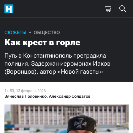
Поддержите
СЮЖЕТЫ
ОБЩЕСТВО
Как крест в горле
нашу работу!
Ежемесячно
Разово
Путь в Константинополь преградила
полиция. Задержан иеромонах Иаков
(Воронцов), автор «Новой газеты»
3000
1000
500
300
Вячеслав Половинко
,
Александр Солдатов
Нажимая кнопку «Стать соучастником»,
я принимаю
условия
и подтверждаю свое гражданство РФ