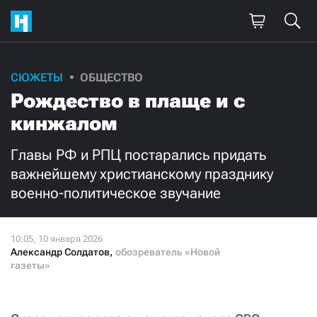
Поддержите
СЮЖЕТЫ
ОБЩЕСТВО
Рождество в плаще и с
нашу работу!
кинжалом
Ежемесячно
Разово
Главы РФ и РПЦ постарались придать
3000
1000
важнейшему христианскому празднику
военно-политическое звучание
500
300
Александр Солдатов
,
обозреватель «Новой
газеты»
Нажимая кнопку «Стать соучастником»,
я принимаю
условия
и подтверждаю свое гражданство РФ