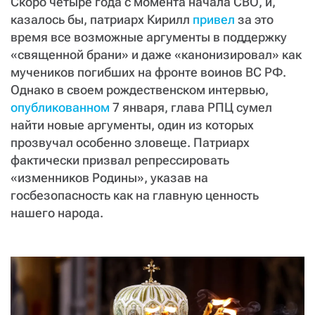
СТАТЬ СОУЧАСТНИКОМ
Скоро четыре года с момента начала СВО, и,
казалось бы, патриарх Кирилл
привел
за это
ПОДЕЛИТЬСЯ С ДРУЗЬЯМИ
время все возможные аргументы в поддержку
Если у вас есть вопросы, пишите
donate@novayagazeta.ru
или
«священной брани» и даже «канонизировал» как
звоните:
мучеников погибших на фронте воинов ВС РФ.
+7 (929) 612-03-68
Однако в своем рождественском интервью,
опубликованном
7 января, глава РПЦ сумел
найти новые аргументы, один из которых
прозвучал особенно зловеще. Патриарх
фактически призвал репрессировать
«изменников Родины», указав на
госбезопасность как на главную ценность
нашего народа.