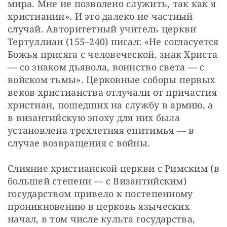
мира. Мне не позволено служить, так как я 
христианин». И это далеко не частный 
случай. Авторитетный учитель церкви 
Тертуллиан (155–240) писал: «Не согласуется 
Божья присяга с человеческой, знак Христа 
— со знаком дьявола, воинство света — с 
войском тьмы». Церковные соборы первых 
веков христианства отлучали от причастия 
христиан, пошедших на службу в армию, а 
в византийскую эпоху для них была 
установлена трехлетняя епитимья — в 
случае возвращения с войны.
Слияние христианской церкви с Римским (в 
большей степени — с Византийским) 
государством привело к постепенному 
проникновению в церковь языческих 
начал, в том числе культа государства, 