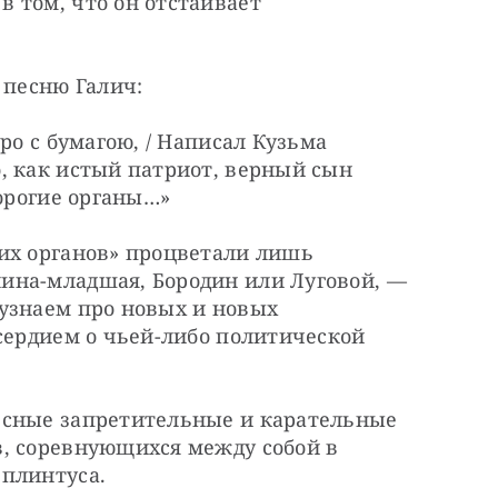
 том, что он отстаивает 
 песню Галич:
ро с бумагою, / Написал Кузьма 
, как истый патриот, верный сын 
дорогие органы…»
их органов» процветали лишь 
на-младшая, Бородин или Луговой, — 
узнаем про новых и новых 
сердием о чьей-либо политической 
есные запретительные и карательные 
, соревнующихся между собой в 
 плинтуса.