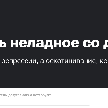
ь неладное со
 репрессии, а оскотинивание, ко
ель, депутат ЗакСа Петербурга