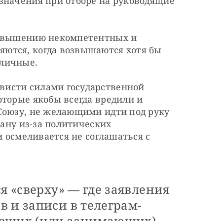
значения при отборе на руководящие 
озвышению некомпетентных и 
ются, когда возвышаются хотя бы 
иличные.
исти силами государственной 
торые якобы всегда вредили и 
Союзу, не желающими идти под руку 
рану из-за политических 
и осмеливается не соглашаться с 
я «сверху» — где заявления
 и записи в телеграм-
авших (или занимающих)