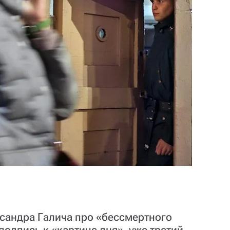
сандра Галича про «бессмертного
одпись к «картине дня», уже третий