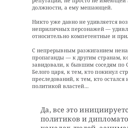
репутации, не просто не имеющей 
должности, а ему мешающей. 
Никто уже давно не удивляется в
неприличных персонажей — удивля
относительно компетентные и пр
С непрерывным разжиганием ненав
пропаганды — к другим странам, ко
завидовали, к бывшим соседям по 
Белого царя, к тем, кто покинул ст
преследований, к тем, кто остался 
политикой властей…
Да, все это инициируетс
политиков и дипломатов
каналах людей, заним