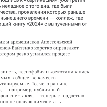
 неладное с того дна, где были
чества, проявления которых раньше
л нынешнего времени — коллаж, где
щий книгу «2024» с выпученными от
к и архиепископ Апостольской 
нов-Вайтенко коротко определяет 
тором резко усилился процесс 
нависть, ксенофобия и «оскотинивание» 
емых в обществе качеств 
тивируемые. То, чего раньше 
, — например, публичный 
ров спектакля, — теперь с гордостью 
нно не опасающимся стать 