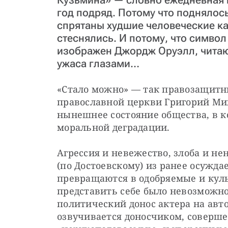
год подряд. Потому что поднялось
спрятаны худшие человеческие ка
стеснялись. И потому, что симво
изображен Джордж Оруэлл, читаю
ужаса глазами…
«Стало можно» — так правозащитни
православной церкви Григорий Мих
нынешнее состояние общества, в ко
моральной деградации.
Агрессия и невежество, злоба и не
(по Достоевскому) из ранее осужда
превращаются в одобряемые и куль
представить себе было невозможно
политический донос актера на авто
озвучивается доносчиком, соверше