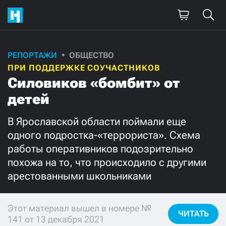
РЕПОРТАЖИ
ОБЩЕСТВО
Поддержите
ПРИ ПОДДЕРЖКЕ СОУЧАСТНИКОВ
нашу работу!
Силовиков «бомбит» от
детей
Ежемесячно
Разово
В Ярославской области поймали еще
3000
1000
одного подростка-«террориста». Схема
работы оперативников подозрительно
500
300
похожа на то, что происходило с другими
арестованными школьниками
Этот материал вышел в номере №
Нажимая кнопку «Стать соучастником»,
ЧИТАТЬ
я принимаю
условия
и подтверждаю свое гражданство РФ
141 от 13 декабря 2021