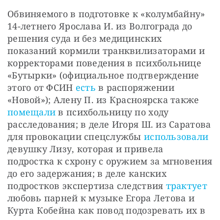
Обвиняемого в подготовке к «колумбайну» 
14-летнего Ярослава И. из Волгограда до 
решения суда и без медицинских 
показаний кормили транквилизаторами и 
корректорами поведения в психбольнице 
«Бутырки» (официальное подтверждение 
этого от ФСИН 
есть
 в распоряжении 
«Новой»); Алену П. из Красноярска также 
помещали
 в психбольницу по ходу 
расследования; в деле Игоря Ш. из Саратова 
для провокации спецслужбы 
использовали
девушку Лизу, которая и привела 
подростка к схрону с оружием за мгновения 
до его задержания; в деле канских 
подростков экспертиза следствия 
трактует
любовь парней к музыке Егора Летова и 
Курта Кобейна как повод подозревать их в 