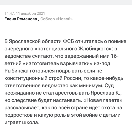
СТАТЬ СОУЧАСТНИКОМ
ПОДЕЛИТЬСЯ С ДРУЗЬЯМИ
Елена Романова
,
Собкор «Новой»
Если у вас есть вопросы, пишите
donate@novayagazeta.ru
или
звоните:
+7 (929) 612-03-68
В Ярославской области ФСБ отчиталась о поимке
очередного «потенциального Жлобицкого»: в
ведомстве считают, что задержанный ими 16-
летний «изготовитель взрывчатки» из-под
Рыбинска готовился подрывать если не
конституционный строй России, то какое-нибудь
ответственное ведомство как минимум. Суд
неожиданно не стал арестовывать Ярослава К.,
но следствие будет настаивать. «Новая газета»
рассказывает, как по всей стране идет охота на
подростков и какую роль в этой войне с детьми
играет школа.